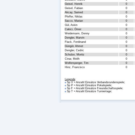
Geisel, Henrik
0
Geisel, Fabian
0
Akcay, Samed
0
Pfeffer, Niklas
0
Sacco, Marian
0
Gül, Askin
0
Cakici, Ömer
0
Weidemann, Denny
0
Dengler, Marvin
0
Flack, Ferdinand
0
Güngör, Ahmet
0
Dengler, Cedric
0
Schulze, Moritz
0
Cinar, Melih
0
Wolfersperger, Tim
0
Hinz, Francisco
0
Legende
Sp V = Anzahl Einsätze Verbandsrundenspiele;
n
Sp P = Anzahl Einsätze Pokalspiele;
n
Sp F = Anzahl Einsätze Freundschaftsspiele;
n
Sp T = Anzahl Einsätze Turniertage;
n