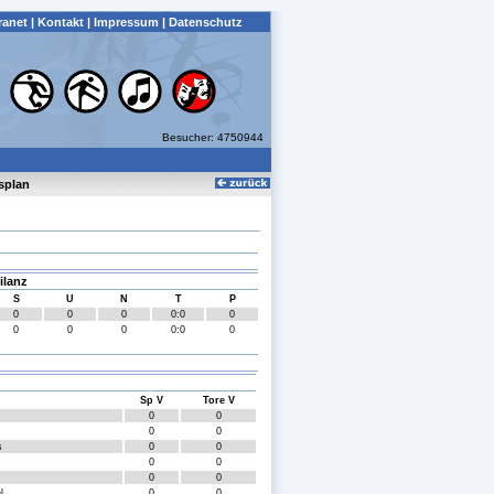
ranet
|
Kontakt
|
Impressum
|
Datenschutz
Besucher: 4750944
splan
ilanz
S
U
N
T
P
0
0
0
0:0
0
0
0
0
0:0
0
Sp V
Tore V
0
0
0
0
s
0
0
0
0
0
0
l
0
0