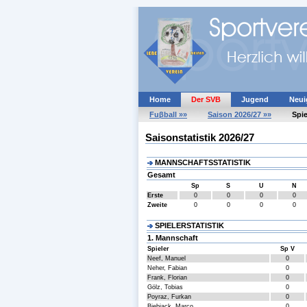
Home
Der SVB
Jugend
Neui
Fuβball »»
Saison 2026/27 »»
Spie
Saisonstatistik 2026/27
MANNSCHAFTSSTATISTIK
Gesamt
Sp
S
U
N
Erste
0
0
0
0
Zweite
0
0
0
0
SPIELERSTATISTIK
1. Mannschaft
Spieler
Sp V
Neef, Manuel
0
Neher, Fabian
0
Frank, Florian
0
Gölz, Tobias
0
Poyraz, Furkan
0
Biebiack, Marco
0