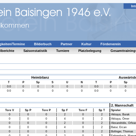
Int
gkeiten/Termine
Bilderbuch
Partner
Kultur
Förderverein
lberichte
Saisonstatistik
Turniere
Platzbelegung
Gesamttraining
Heimbilanz
Auswärtsb
T
P
Sp
S
U
N
T
P
Sp
0:0
0
0
0
0
0
0:0
0
0
0:0
0
0
0
0
0
0:0
0
0
2. Mannschaft
Tore V
Sp P
Tore P
Sp F
Tore F
Sp T
Spieler
0
0
0
2
0
2
Akkaya, Burak
0
0
0
4
0
2
Akkaya, Ömer
0
0
0
2
0
2
Alexandridis, Orfea
0
0
0
4
0
2
Batur, Ercan
0
0
0
1
0
2
Bofinger, Thomas
0
0
0
2
0
2
Fehrenbach, Manue