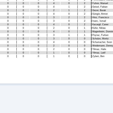
0
0
0
4
0
2
Fuhrer, Manuel
0
0
0
4
1
2
Geisel, Fabian
0
0
0
2
1
2
Gezer, Burak
0
0
0
4
0
2
Güngör, Ahmet
0
0
0
3
2
2
Hinz, Francisco
0
0
0
3
0
2
Inanc, Ismail
0
0
0
4
0
2
Kacargil, Caner
0
0
0
2
0
1
Küfer, Niklas
0
0
0
4
0
1
Magenheim, Domin
0
0
0
3
1
1
Poyraz, Furkan
0
0
0
3
0
0
Schulze, Moritz
0
0
0
4
0
0
Schumacher, Sven
0
0
0
2
0
0
Weidemann, Denny
0
0
0
2
0
0
Yilmaz, Halis
0
0
0
1
0
0
Yilmaz, Latif
0
0
0
1
0
0
Zyberi, Ben