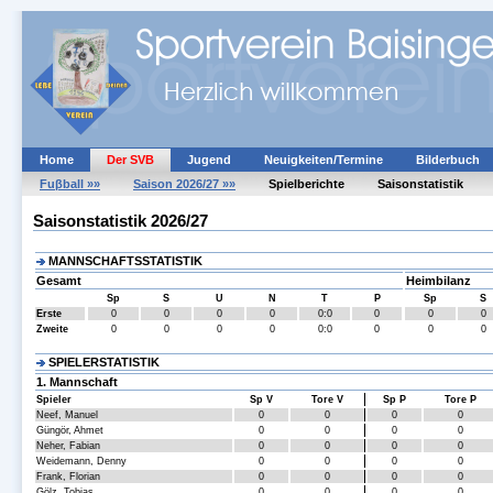
Home
Der SVB
Jugend
Neuigkeiten/Termine
Bilderbuch
Fuβball »»
Saison 2026/27 »»
Spielberichte
Saisonstatistik
Saisonstatistik 2026/27
MANNSCHAFTSSTATISTIK
Gesamt
Heimbilanz
Sp
S
U
N
T
P
Sp
S
Erste
0
0
0
0
0:0
0
0
0
Zweite
0
0
0
0
0:0
0
0
0
SPIELERSTATISTIK
1. Mannschaft
Spieler
Sp V
Tore V
Sp P
Tore P
Neef, Manuel
0
0
0
0
Güngör, Ahmet
0
0
0
0
Neher, Fabian
0
0
0
0
Weidemann, Denny
0
0
0
0
Frank, Florian
0
0
0
0
Gölz, Tobias
0
0
0
0