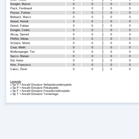
Dengler, Marvin
0
0
0
0
Flack, Ferdinand
0
0
0
0
Poyraz, Furkan
0
0
0
0
Biebiack, Marco
0
0
0
0
Geisel, Henrik
0
0
0
0
Geisel, Fabian
0
0
0
0
Dengler, Cedric
0
0
0
0
Akcay, Samed
0
0
0
0
Pfeffer, Niklas
0
0
0
0
Schulze, Moritz
0
0
0
0
Cinar, Melih
0
0
0
0
Wolfersperger, Tim
0
0
0
0
Sacco, Marian
0
0
0
0
Gül, Askin
0
0
0
0
Hinz, Francisco
0
0
0
0
Cakici, Ömer
0
0
0
0
Legende
Sp V = Anzahl Einsätze Verbandsrundenspiele;
n
Sp P = Anzahl Einsätze Pokalspiele;
n
Sp F = Anzahl Einsätze Freundschaftsspiele;
n
Sp T = Anzahl Einsätze Turniertage;
n