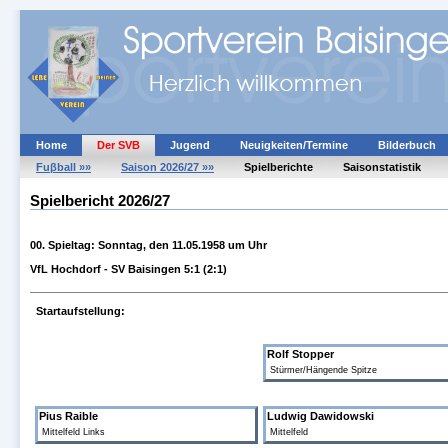
Home
Der SVB
Jugend
Neuigkeiten/Termine
Bilderbuch
Fuβball »»
Saison 2026/27 »»
Spielberichte
Saisonstatistik
Spielbericht 2026/27
00. Spieltag: Sonntag, den 11.05.1958 um Uhr
VfL Hochdorf - SV Baisingen 5:1 (2:1)
Startaufstellung:
Rolf Stopper
Stürmer/Hängende Spitze
Pius Raible
Ludwig Dawidowski
Mittelfeld Links
Mittelfeld