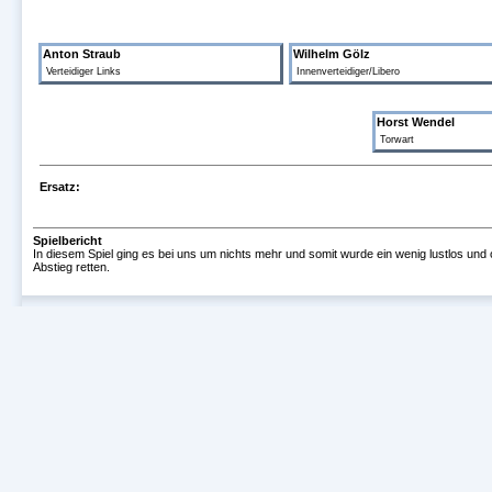
Anton Straub
Wilhelm Gölz
Verteidiger Links
Innenverteidiger/Libero
Horst Wendel
Torwart
Ersatz:
Spielbericht
In diesem Spiel ging es bei uns um nichts mehr und somit wurde ein wenig lustlos und
Abstieg retten.