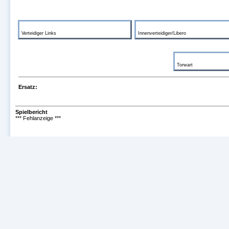
Verteidiger Links
Innenverteidiger/Libero
Torwart
Ersatz:
Spielbericht
*** Fehlanzeige ***