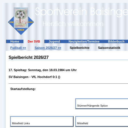
Home
Der SVB
Jugend
Neuigkeiten/Termine
Bilderbuch
Fuβball »»
Saison 2026/27 »»
Spielberichte
Saisonstatistik
Spielbericht 2026/27
17. Spieltag: Sonntag, den 18.03.1984 um Uhr
SV Baisingen - VfL Hochdorf 0:1 ()
Startaufstellung:
Stürmer/Hängende Spitze
Mittelfeld Links
Mittelfeld