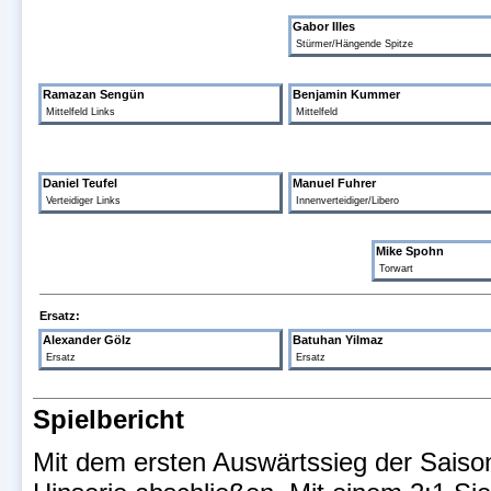
Gabor Illes
Stürmer/Hängende Spitze
Ramazan Sengün
Benjamin Kummer
Mittelfeld Links
Mittelfeld
Daniel Teufel
Manuel Fuhrer
Verteidiger Links
Innenverteidiger/Libero
Mike Spohn
Torwart
Ersatz:
Alexander Gölz
Batuhan Yilmaz
Ersatz
Ersatz
Spielbericht
Mit dem ersten Auswärtssieg der Saison