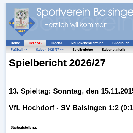
Home
Der SVB
Jugend
Neuigkeiten/Termine
Bilderbuch
Fuβball »»
Saison 2026/27 »»
Spielberichte
Saisonstatistik
Spielbericht 2026/27
13. Spieltag: Sonntag, den 15.11.20
VfL Hochdorf - SV Baisingen 1:2 (0:
Startaufstellung: