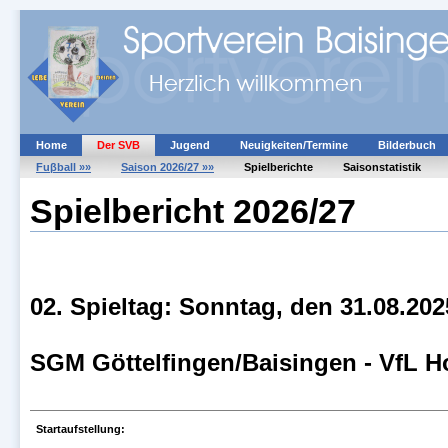
Home
Der SVB
Jugend
Neuigkeiten/Termine
Bilderbuch
Fuβball »»
Saison 2026/27 »»
Spielberichte
Saisonstatistik
Spielbericht 2026/27
02. Spieltag: Sonntag, den 31.08.20
SGM Göttelfingen/Baisingen - VfL Ho
Startaufstellung: