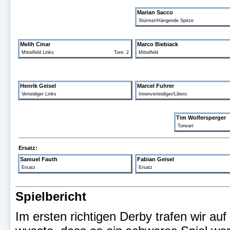
Marian Sacco
Stürmer/Hängende Spitze
Melih Cinar
Marco Biebiack
Mittelfeld Links
Tore: 2
Mittelfeld
Henrik Geisel
Marcel Fuhrer
Verteidiger Links
Innenverteidiger/Libero
Tim Wolfersperger
Torwart
Ersatz:
Samuel Fauth
Fabian Geisel
Ersatz
Ersatz
Spielbericht
Im ersten richtigen Derby trafen wir au