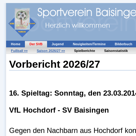
Home
Der SVB
Jugend
Neuigkeiten/Termine
Bilderbuch
Fuβball »»
Saison 2026/27 »»
Spielberichte
Saisonstatistik
Vorbericht 2026/27
16. Spieltag: Sonntag, den 23.03.20
VfL Hochdorf - SV Baisingen
Gegen den Nachbarn aus Hochdorf konnt