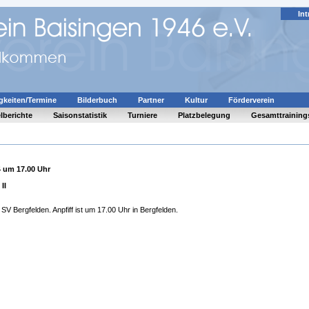
Int
gkeiten/Termine
Bilderbuch
Partner
Kultur
Förderverein
lberichte
Saisonstatistik
Turniere
Platzbelegung
Gesamttraining
4 um 17.00 Uhr
II
e SV Bergfelden. Anpfiff ist um 17.00 Uhr in Bergfelden.