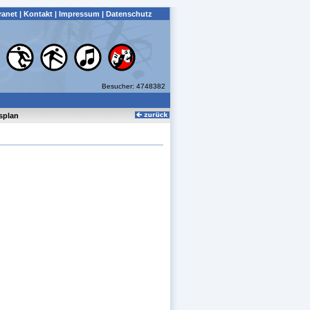
ranet
|
Kontakt
|
Impressum
|
Datenschutz
Besucher: 4748382
splan