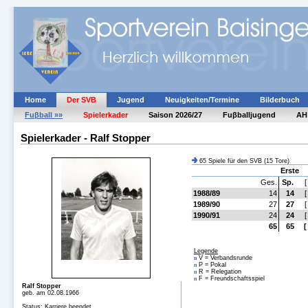
Home
Der SVB
Jugend
Neuigkeiten/Termine
Bilderbuch
Fuβball »»
Spielerkader
Saison 2026/27
Fuβballjugend
AH
Spielerkader - Ralf Stopper
65 Spiele für den SVB (15 Tore)
Erste
Ges.
Sp.
[
1988/89
14
14
[
1989/90
27
27
[
1990/91
24
24
[
65
65
[
Legende
V = Verbandsrunde
n
P = Pokal
n
R = Relegation
n
F = Freundschaftsspiel
n
Ralf Stopper
geb. am 02.08.1966
Status: Karriere beendet