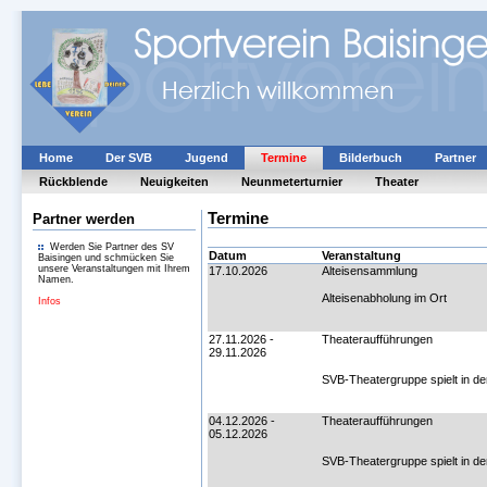
Home
Der SVB
Jugend
Termine
Bilderbuch
Partner
Rückblende
Neuigkeiten
Neunmeterturnier
Theater
Termine
Partner werden
Werden Sie Partner des SV
Datum
Veranstaltung
Baisingen und schmücken Sie
unsere Veranstaltungen mit Ihrem
17.10.2026
Alteisensammlung
Namen.
Alteisenabholung im Ort
Infos
27.11.2026 -
Theateraufführungen
29.11.2026
SVB-Theatergruppe spielt in d
04.12.2026 -
Theateraufführungen
05.12.2026
SVB-Theatergruppe spielt in d