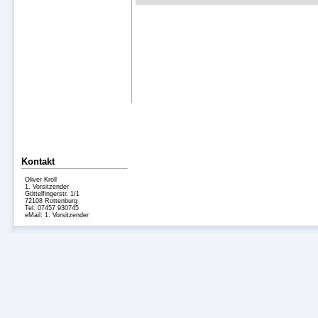
Kontakt
Oliver Kroll
1. Vorsitzender
Göttelfingerstr. 1/1
72108 Rottenburg
Tel. 07457 930745
eMail:
1. Vorsitzender