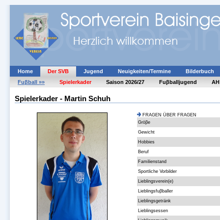
Home
Der SVB
Jugend
Neuigkeiten/Termine
Bilderbuch
Fuβball »»
Spielerkader
Saison 2026/27
Fuβballjugend
AH
Spielerkader - Martin Schuh
FRAGEN ÜBER FRAGEN
Gröβe
Gewicht
Hobbies
Beruf
Familienstand
Sportliche Vorbilder
Lieblingsverein(e)
Lieblingsfuβballer
Lieblingsgetränk
Lieblingsessen