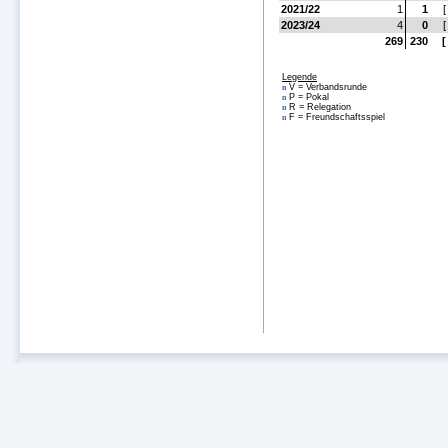
2021/22
1
1
[
2023/24
4
0
[
269
230
[
Legende
V = Verbandsrunde
n
P = Pokal
n
R = Relegation
n
F = Freundschaftsspiel
n