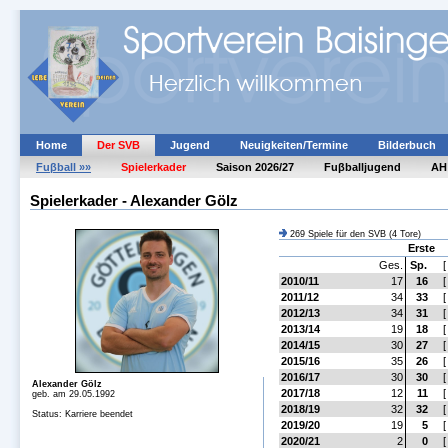
Home
Der SVB
Jugend
Neuigkeiten/Termine
Bilderbuch
Fuβball »»
Spielerkader
Saison 2026/27
Fuβballjugend
AH
Spielerkader - Alexander Gölz
269 Spiele für den SVB (4 Tore)
Erste
Ges.
Sp.
[
2010/11
17
16
[
2011/12
34
33
[
2012/13
34
31
[
2013/14
19
18
[
2014/15
30
27
[
2015/16
35
26
[
2016/17
30
30
[
Alexander Gölz
2017/18
12
11
[
geb. am 29.05.1992
2018/19
32
32
[
Status: Karriere beendet
2019/20
19
5
[
2020/21
2
0
[