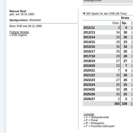
Lieblingsmusik
Manuel Neef
383 Spiele für den SVB (46 Tore)
geb. am 18.01.1993
Erste
Spielposition:
Mittelfeld
Ges.
Sp.
[
Beim SVB seit 09.11.1999
2011/12
3
0
[
Frühere Vereine
2012/13
34
30
[
SVB-Jugend
n
2013/14
26
26
[
2014/15
28
23
[
2015/16
35
30
[
2016/17
30
25
[
2017/18
28
28
[
2018/19
27
27
[
2019/20
23
7
[
2020/21
7
6
[
2021/22
32
30
[
2022/23
27
26
[
2023/24
25
25
[
2024/25
30
28
[
2025/26
26
25
[
2026/27
2
2
[
383
338
[
Legende
V = Verbandsrunde
n
P = Pokal
n
R = Relegation
n
F = Freundschaftsspiel
n