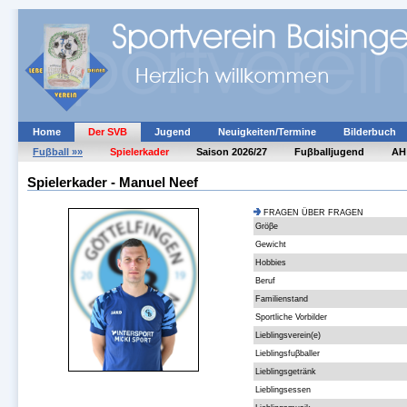
Home
Der SVB
Jugend
Neuigkeiten/Termine
Bilderbuch
Fuβball »»
Spielerkader
Saison 2026/27
Fuβballjugend
AH
Spielerkader - Manuel Neef
FRAGEN ÜBER FRAGEN
Gröβe
Gewicht
Hobbies
Beruf
Familienstand
Sportliche Vorbilder
Lieblingsverein(e)
Lieblingsfuβballer
Lieblingsgetränk
Lieblingsessen