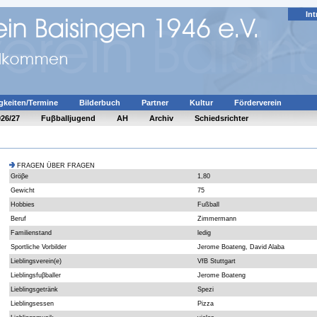
Int
gkeiten/Termine
Bilderbuch
Partner
Kultur
Förderverein
026/27
Fuβballjugend
AH
Archiv
Schiedsrichter
FRAGEN ÜBER FRAGEN
Gröβe
1,80
Gewicht
75
Hobbies
Fußball
Beruf
Zimmermann
Familienstand
ledig
Sportliche Vorbilder
Jerome Boateng, David Alaba
Lieblingsverein(e)
VfB Stuttgart
Lieblingsfuβballer
Jerome Boateng
Lieblingsgetränk
Spezi
Lieblingsessen
Pizza