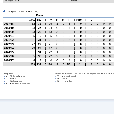
Lieblingsmusik
vieles
239 Spiele für den SVB (1 Tor)
Erste
Ges.
Sp.
[
V
P
R
F
]
Tore
[
V
P
R
F
2017/18
32
32
[
25
1
0
6
]
0
[
0
0
0
0
2018/19
28
28
[
24
0
0
4
]
0
[
0
0
0
0
2019/20
23
22
[
13
3
0
6
]
0
[
0
0
0
0
2020/21
5
5
[
5
0
0
0
]
0
[
0
0
0
0
2021/22
31
31
[
21
2
0
8
]
0
[
0
0
0
0
2022/23
27
27
[
21
0
0
6
]
0
[
0
0
0
0
2023/24
23
22
[
17
0
0
5
]
0
[
0
0
0
0
2024/25
31
31
[
22
1
0
8
]
0
[
0
0
0
0
2025/26
35
35
[
22
2
0
11
]
1
[
1
0
0
0
2026/27
4
4
[
0
0
0
4
]
0
[
0
0
0
0
239
237
[
170
9
0
58
]
1
*
[
1
0
0
0
Legende
*Gezählt werden nur die Tore in folgenden Wettbewerb
V = Verbandsrunde
V = Verbandsrunde
n
n
P = Pokal
P = Pokal
n
n
R = Relegation
R = Relegation
n
n
F = Freundschaftsspiel
n