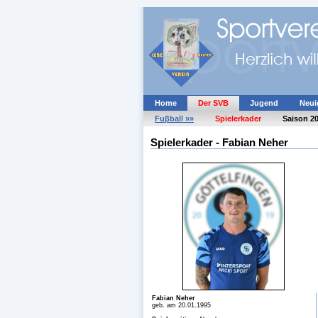
Home
Der SVB
Jugend
Neui
Fuβball »»
Spielerkader
Saison 2
Spielerkader - Fabian Neher
Fabian Neher
geb. am 20.01.1995