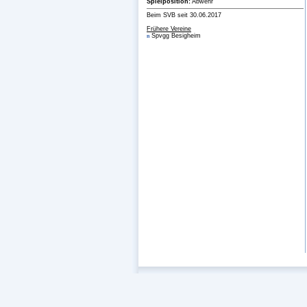
Spielposition:
Abwehr
Beim SVB seit 30.06.2017
Frühere Vereine
Spvgg Besigheim
n