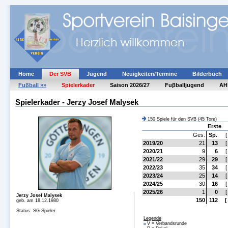
Home
Der SVB
Jugend
Neuigkeiten/Termine
Bilderbuch
Fuβball »»
Spielerkader
Saison 2026/27
Fuβballjugend
AH
Spielerkader - Jerzy Josef Malysek
150 Spiele für den SVB (45 Tore)
Erste
Ges.
Sp.
[
2019/20
21
13
[
2020/21
9
6
[
2021/22
29
29
[
2022/23
35
34
[
2023/24
25
14
[
2024/25
30
16
[
2025/26
1
0
[
Jerzy Josef Malysek
150
112
[
geb. am 18.12.1980
Status: SG-Spieler
Legende
V = Verbandsrunde
n