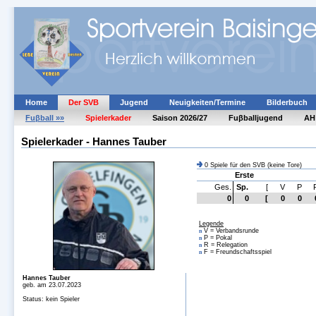
Home
Der SVB
Jugend
Neuigkeiten/Termine
Bilderbuch
Fuβball »»
Spielerkader
Saison 2026/27
Fuβballjugend
AH
Spielerkader - Hannes Tauber
0 Spiele für den SVB (keine Tore)
Erste
Ges.
Sp.
[
V
P
0
0
[
0
0
Legende
V = Verbandsrunde
n
P = Pokal
n
R = Relegation
n
F = Freundschaftsspiel
n
Hannes Tauber
geb. am 23.07.2023
Status: kein Spieler