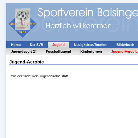
Home
Der SVB
Jugend
Neuigkeiten/Termine
Bilderbuch
Jugendsport 24
Fussballjugend
Kinderturnen
Jugend-Aerobic
Jugend-Aerobic
zur Zeit findet kein Jugendairobic statt.