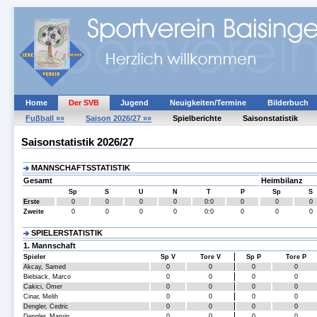
Home
Der SVB
Jugend
Neuigkeiten/Termine
Bilderbuch
Fuβball »»
Saison 2026/27 »»
Spielberichte
Saisonstatistik
Saisonstatistik 2026/27
MANNSCHAFTSSTATISTIK
Gesamt
Heimbilanz
Sp
S
U
N
T
P
Sp
S
Erste
0
0
0
0
0:0
0
0
0
Zweite
0
0
0
0
0:0
0
0
0
SPIELERSTATISTIK
1. Mannschaft
Spieler
Sp V
Tore V
Sp P
Tore P
Akcay, Samed
0
0
0
0
Biebiack, Marco
0
0
0
0
Cakici, Ömer
0
0
0
0
Cinar, Melih
0
0
0
0
Dengler, Cedric
0
0
0
0
Dengler, Marvin
0
0
0
0