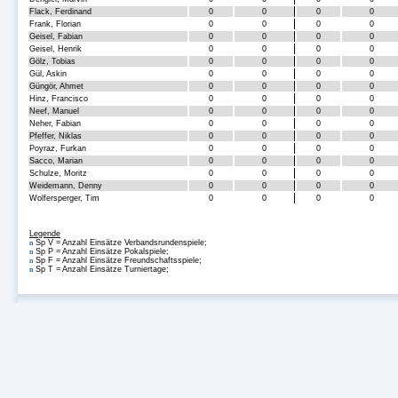
Flack, Ferdinand
0
0
0
0
Frank, Florian
0
0
0
0
Geisel, Fabian
0
0
0
0
Geisel, Henrik
0
0
0
0
Gölz, Tobias
0
0
0
0
Gül, Askin
0
0
0
0
Güngör, Ahmet
0
0
0
0
Hinz, Francisco
0
0
0
0
Neef, Manuel
0
0
0
0
Neher, Fabian
0
0
0
0
Pfeffer, Niklas
0
0
0
0
Poyraz, Furkan
0
0
0
0
Sacco, Marian
0
0
0
0
Schulze, Moritz
0
0
0
0
Weidemann, Denny
0
0
0
0
Wolfersperger, Tim
0
0
0
0
Legende
Sp V = Anzahl Einsätze Verbandsrundenspiele;
n
Sp P = Anzahl Einsätze Pokalspiele;
n
Sp F = Anzahl Einsätze Freundschaftsspiele;
n
Sp T = Anzahl Einsätze Turniertage;
n