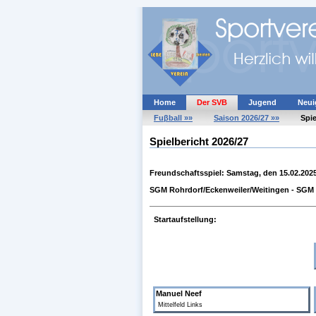
Home
Der SVB
Jugend
Neui
Fuβball »»
Saison 2026/27 »»
Spie
Spielbericht 2026/27
Freundschaftsspiel: Samstag, den 15.02.202
SGM Rohrdorf/Eckenweiler/Weitingen - SGM G
Startaufstellung:
Manuel Neef
Mittelfeld Links