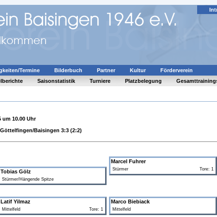
Int
gkeiten/Termine
Bilderbuch
Partner
Kultur
Förderverein
lberichte
Saisonstatistik
Turniere
Platzbelegung
Gesamttraining
5 um 10.00 Uhr
öttelfingen/Baisingen 3:3 (2:2)
Marcel Fuhrer
Stürmer
Tore: 1
Tobias Gölz
Stürmer/Hängende Spitze
Latif Yilmaz
Marco Biebiack
Mittelfeld
Tore: 1
Mittelfeld