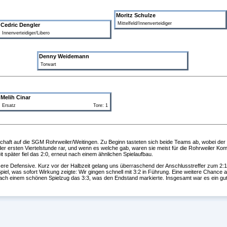
Moritz Schulze
Mittelfeld/Innenverteidiger
Cedric Dengler
Innenverteidiger/Libero
Denny Weidemann
Torwart
Melih Cinar
Ersatz
Tore: 1
chaft auf die SGM Rohrweiler/Weitingen. Zu Beginn tasteten sich beide Teams ab, wobei der 
der ersten Viertelstunde rar, und wenn es welche gab, waren sie meist für die Rohrweiler Ko
t später fiel das 2:0, erneut nach einem ähnlichen Spielaufbau.
sere Defensive. Kurz vor der Halbzeit gelang uns überraschend der Anschlusstreffer zum 2:1,
Spiel, was sofort Wirkung zeigte: Wir gingen schnell mit 3:2 in Führung. Eine weitere Chance a
nach einem schönen Spielzug das 3:3, was den Endstand markierte. Insgesamt war es ein gut