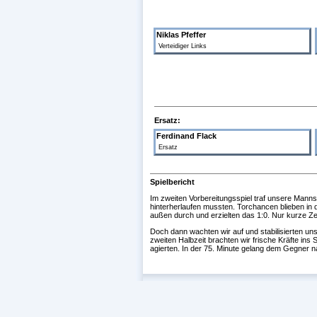
Niklas Pfeffer
Verteidiger Links
Ersatz:
Ferdinand Flack
Ersatz
Spielbericht
Im zweiten Vorbereitungsspiel traf unsere Manns
hinterherlaufen mussten. Torchancen blieben in 
außen durch und erzielten das 1:0. Nur kurze Zei
Doch dann wachten wir auf und stabilisierten un
zweiten Halbzeit brachten wir frische Kräfte ins 
agierten. In der 75. Minute gelang dem Gegner 