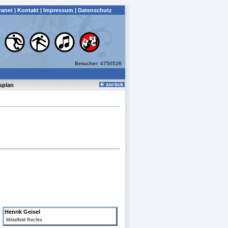
ranet
|
Kontakt
|
Impressum
|
Datenschutz
Besucher: 4750526
splan
Henrik Geisel
Mittelfeld Rechts