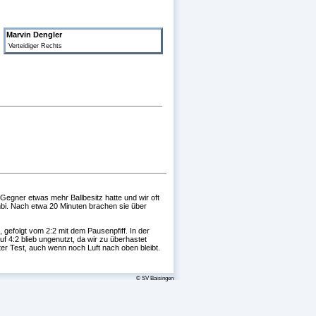
Marvin Dengler
Verteidiger Rechts
Gegner etwas mehr Ballbesitz hatte und wir oft
mbi. Nach etwa 20 Minuten brachen sie über
 gefolgt vom 2:2 mit dem Pausenpfiff. In der
uf 4:2 blieb ungenutzt, da wir zu überhastet
er Test, auch wenn noch Luft nach oben bleibt.
© SV Baisingen